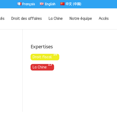
Français
English
中文 (中国)
tés
Droit des affaires
La Chine
Notre équipe
Accès
Expertises
16
Droit fiscal
15
La Chine