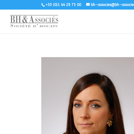
+33 (0)1 44 29 75 00
bh-associes@bh-associe