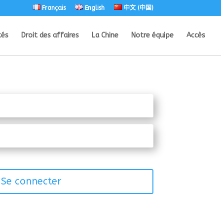
Français
English
中文 (中国)
tés
Droit des affaires
La Chine
Notre équipe
Accès
Se connecter